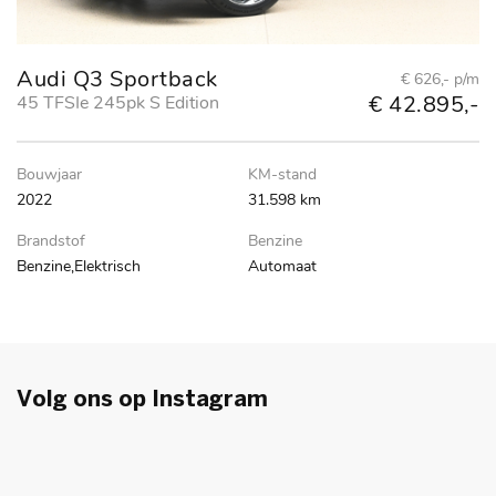
Audi Q3 Sportback
A
€ 626,- p/m
€ 42.895,-
45 TFSIe 245pk S Edition
5
ed
Bouwjaar
KM-stand
Bo
2022
31.598 km
2
Brandstof
Benzine
Br
Benzine,Elektrisch
Automaat
Be
Volg ons op
Instagram