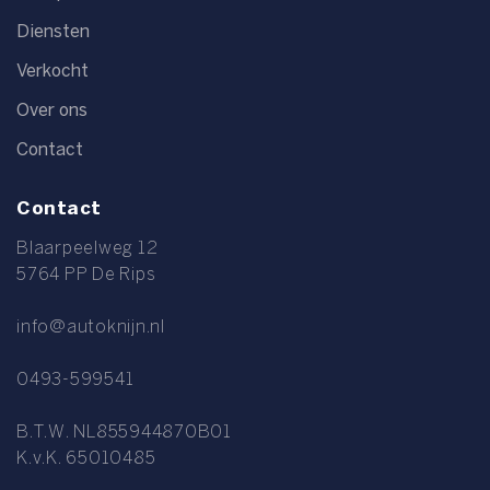
Diensten
Verkocht
Over ons
Contact
Contact
Blaarpeelweg 12
5764 PP De Rips
info@autoknijn.nl
0493-599541
B.T.W. NL855944870B01
K.v.K. 65010485