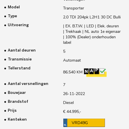
Model
Transporter
Type
2.0 TDI 204pk L2H1 30 DC Bulli
Uitvoering
| EX. B.T.W. | LED | Elek. deuren
| Trekhaak | NL auto 1e eigenaar
| 100% (Dealer) onderhouden
label
Aantal deuren
5
Transmissie
Automaat
Tellerstand
86.540 KM
Aantal versnellingen
7
Bouwjaar
26-11-2022
Brandstof
Diesel
Prijs
€ 44.995,-
Kenteken
VRD49G