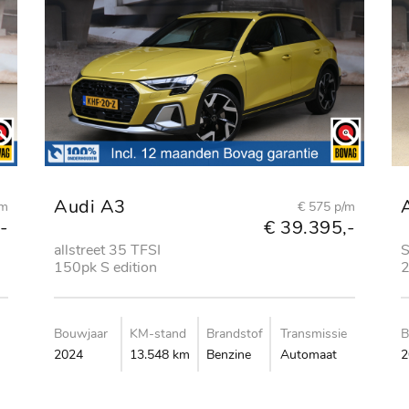
Audi A3
/m
€ 575 p/m
-
€ 39.395,-
allstreet 35 TFSI
S
150pk S edition
2
C
Bouwjaar
KM-stand
Brandstof
Transmissie
B
2024
13.548 km
Benzine
Automaat
2