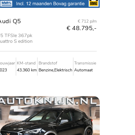
Audi Q5
€ 712 p/m
€ 48.795,-
5 TFSIe 367pk
uattro S edition
ouwjaar
KM-stand
Brandstof
Transmissie
023
43.360 km
Benzine,Elektrisch
Automaat