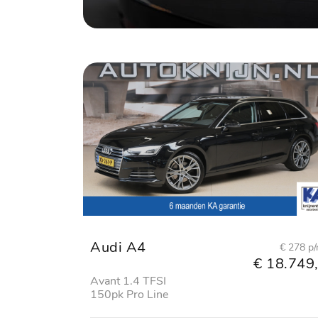
Audi A4
€ 278 p
€ 18.749,
Avant 1.4 TFSI
150pk Pro Line