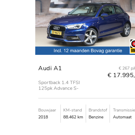
Audi A1
€ 267 p
€ 17.995,
Sportback 1.4 TFSI
125pk Advance S-
Line
Bouwjaar
KM-stand
Brandstof
Transmissie
2018
88.462 km
Benzine
Automaat