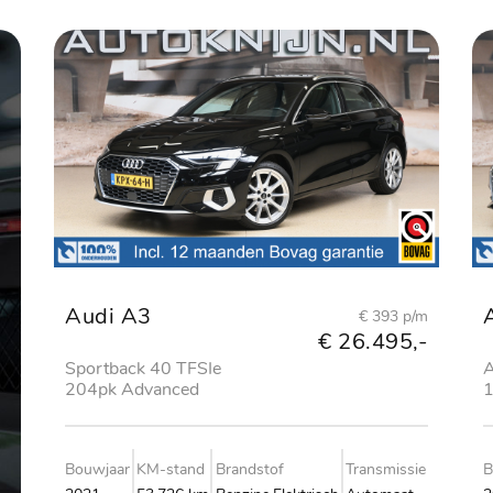
Audi A3
€ 393 p/m
€ 26.495,-
Sportback 40 TFSIe
A
204pk Advanced
1
edition
e
Bouwjaar
KM-stand
Brandstof
Transmissie
B