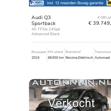
Audi Q3
€ 580 p
€ 39.749,
Sportback
45 TFSIe 245pk
Advanced Black
edition
Bouwjaar
KM-stand
Brandstof
Transmiss
2024
48.650 km
Benzine,Elektrisch
Automaat