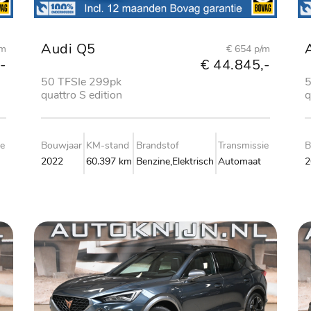
Audi Q5
/m
€ 654 p/m
-
€ 44.845,-
50 TFSIe 299pk
5
quattro S edition
q
ie
Bouwjaar
KM-stand
Brandstof
Transmissie
B
2022
60.397 km
Benzine,Elektrisch
Automaat
2