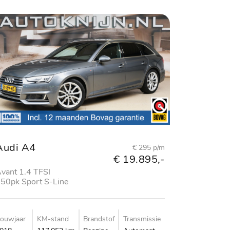
Audi A4
€ 295 p/m
€ 19.895,-
vant 1.4 TFSI
50pk Sport S-Line
dition
ouwjaar
KM-stand
Brandstof
Transmissie