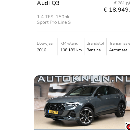
Audi Q3
€ 281 p
€ 18.949,
1.4 TFSI 150pk
Sport Pro Line S
Bouwjaar
KM-stand
Brandstof
Transmissi
2016
108.189 km
Benzine
Automaat