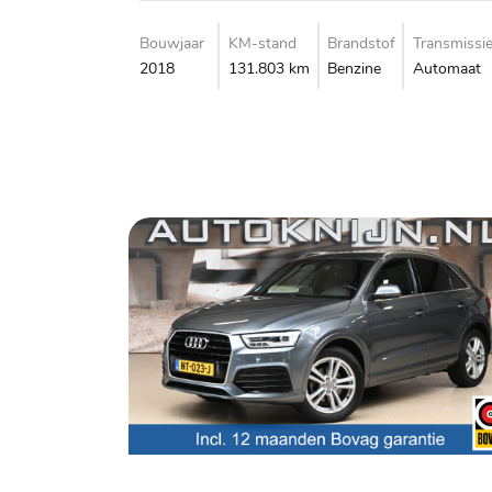
Bouwjaar
KM-stand
Brandstof
Transmissi
2018
131.803 km
Benzine
Automaat