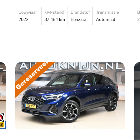
e
Bouwjaar
KM-stand
Brandstof
Transmissie
B
2022
37.484 km
Benzine
Automaat
2