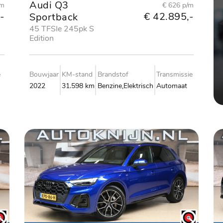
Audi Q3
/m
€ 626 p/m
-
€ 42.895,-
Sportback
45 TFSIe 245pk S
Edition
e
Bouwjaar
KM-stand
Brandstof
Transmissie
2022
31.598 km
Benzine,Elektrisch
Automaat