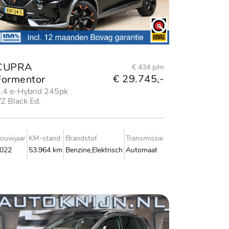
CUPRA
€ 434 p/m
€ 29.745,-
Formentor
.4 e-Hybrid 245pk
Z Black Ed.
ouwjaar
KM-stand
Brandstof
Transmissie
022
53.964 km
Benzine,Elektrisch
Automaat