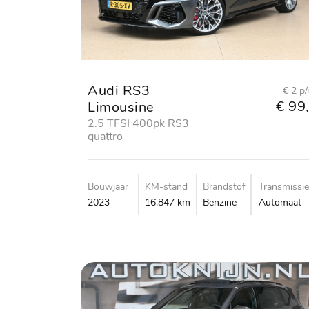
Audi RS3
€ 2 p
€ 99,
Limousine
2.5 TFSI 400pk RS3
quattro
Bouwjaar
KM-stand
Brandstof
Transmissie
2023
16.847 km
Benzine
Automaat