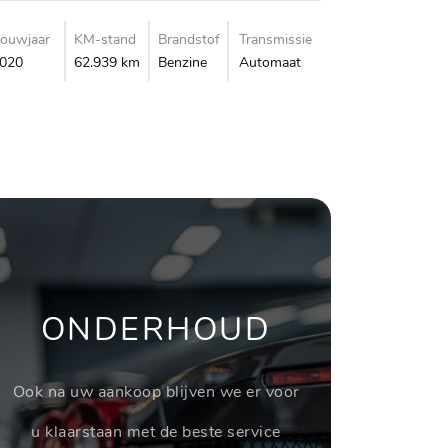
ouwjaar
KM-stand
Brandstof
Transmissie
020
62.939 km
Benzine
Automaat
ONDERHOUD
Ook na uw aankoop blijven we er voor
u klaarstaan met de beste service