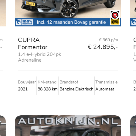
CUPRA
/m
€ 369 p/m
-
€ 24.895,-
Formentor
1.4 e-Hybrid 204pk
1
Adrenaline
V
Bouwjaar
KM-stand
Brandstof
Transmissie
B
2021
88.328 km
Benzine,Elektrisch
Automaat
2