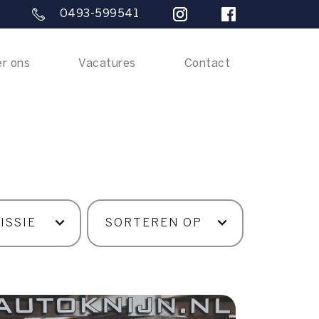
0493-599541
r ons
Vacatures
Contact