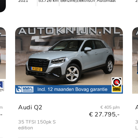
2021
53.726 km
Benzine,Elektrisch
Automaat
2
Audi Q2
/m
€ 405 p/m
-
€ 27.795,-
35 TFSI 150pk S
3
edition
L