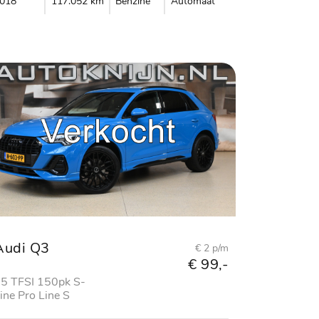
018
117.052 km
Benzine
Automaat
Audi Q3
€ 2 p/m
€ 99,-
5 TFSI 150pk S-
ine Pro Line S