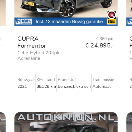
CUPRA
/m
€ 369 p/m
-
€ 24.895,-
Formentor
1.4 e-Hybrid 204pk
1
Adrenaline
V
Bouwjaar
KM-stand
Brandstof
Transmissie
B
2021
88.328 km
Benzine,Elektrisch
Automaat
2