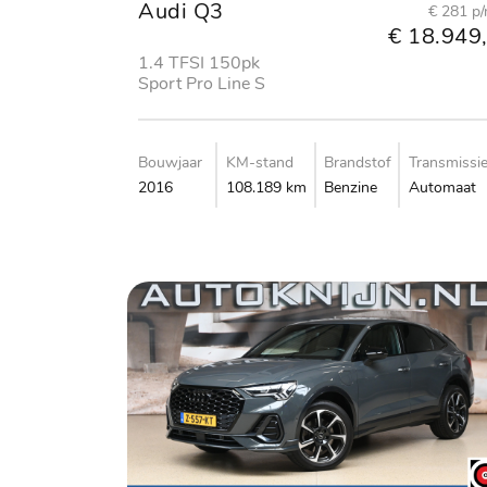
Audi Q3
€ 281 p
€ 18.949,
1.4 TFSI 150pk
Sport Pro Line S
Bouwjaar
KM-stand
Brandstof
Transmissi
2016
108.189 km
Benzine
Automaat