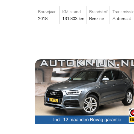
Bouwjaar
KM-stand
Brandstof
Transmissi
2018
131.803 km
Benzine
Automaat