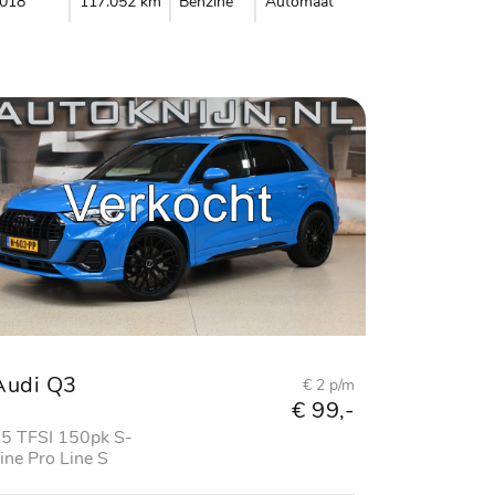
018
117.052 km
Benzine
Automaat
Audi Q3
€ 2 p/m
€ 99,-
5 TFSI 150pk S-
ine Pro Line S