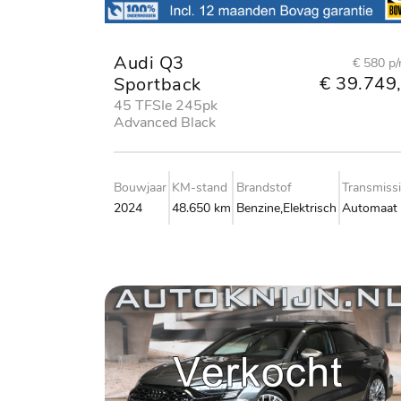
Audi Q3
€ 580 p
€ 39.749,
Sportback
45 TFSIe 245pk
Advanced Black
edition
Bouwjaar
KM-stand
Brandstof
Transmiss
2024
48.650 km
Benzine,Elektrisch
Automaat