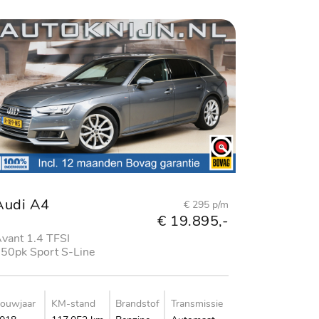
Audi A4
€ 295 p/m
€ 19.895,-
vant 1.4 TFSI
50pk Sport S-Line
dition
ouwjaar
KM-stand
Brandstof
Transmissie