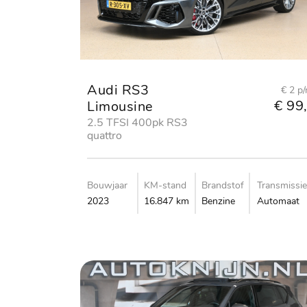
Audi RS3
€ 2 p
€ 99,
Limousine
2.5 TFSI 400pk RS3
quattro
Bouwjaar
KM-stand
Brandstof
Transmissie
2023
16.847 km
Benzine
Automaat