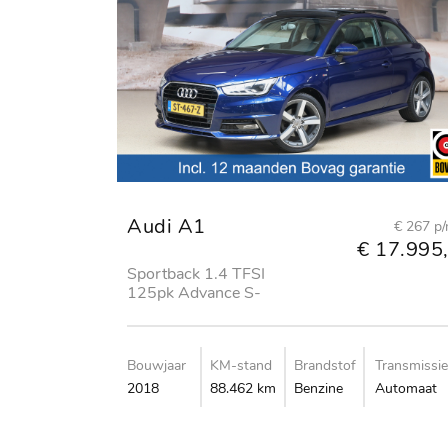
Audi A1
€ 267 p
€ 17.995,
Sportback 1.4 TFSI
125pk Advance S-
Line
Bouwjaar
KM-stand
Brandstof
Transmissie
2018
88.462 km
Benzine
Automaat