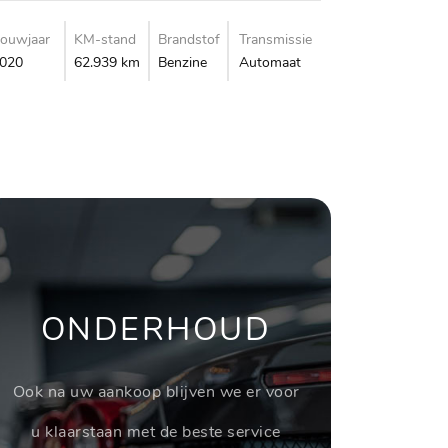
ouwjaar
KM-stand
Brandstof
Transmissie
020
62.939 km
Benzine
Automaat
ONDERHOUD
Ook na uw aankoop blijven we er voor
u klaarstaan met de beste service