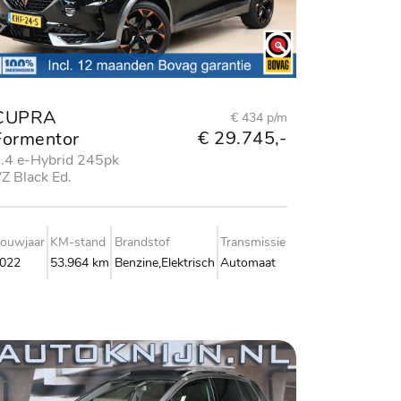
CUPRA
€ 434 p/m
€ 29.745,-
Formentor
.4 e-Hybrid 245pk
Z Black Ed.
ouwjaar
KM-stand
Brandstof
Transmissie
022
53.964 km
Benzine,Elektrisch
Automaat