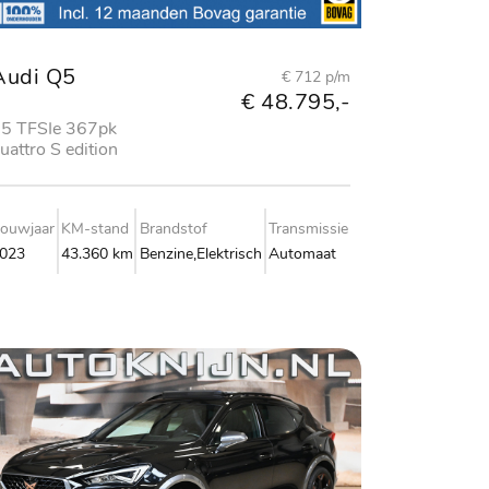
Audi Q5
€ 712 p/m
€ 48.795,-
5 TFSIe 367pk
uattro S edition
ouwjaar
KM-stand
Brandstof
Transmissie
023
43.360 km
Benzine,Elektrisch
Automaat