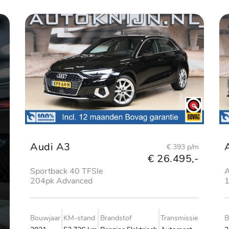
Audi A3
€ 393 p/m
€ 26.495,-
Sportback 40 TFSIe
A
204pk Advanced
1
edition
e
Bouwjaar
KM-stand
Brandstof
Transmissie
B