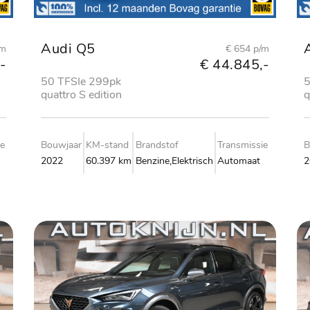
Audi Q5
/m
€ 654 p/m
-
€ 44.845,-
50 TFSIe 299pk
5
quattro S edition
q
ie
Bouwjaar
KM-stand
Brandstof
Transmissie
B
2022
60.397 km
Benzine,Elektrisch
Automaat
2