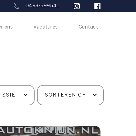
0493-599541
r ons
Vacatures
Contact