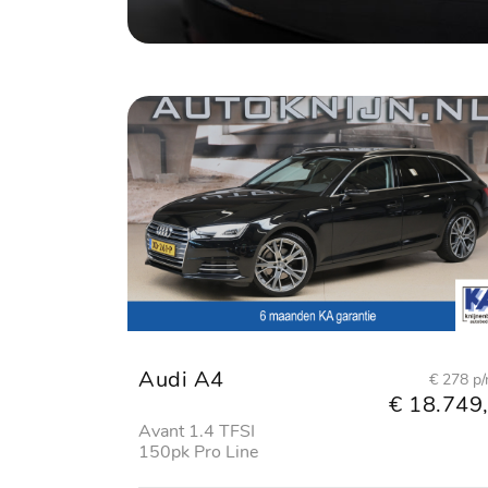
Audi A4
€ 278 p
€ 18.749,
Avant 1.4 TFSI
150pk Pro Line