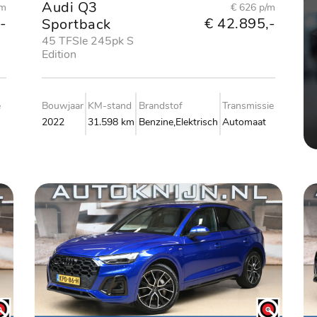
Audi Q3
/m
€ 626 p/m
-
€ 42.895,-
Sportback
45 TFSIe 245pk S
Edition
e
Bouwjaar
KM-stand
Brandstof
Transmissie
2022
31.598 km
Benzine,Elektrisch
Automaat