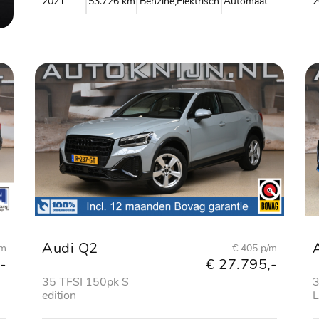
2021
53.726 km
Benzine,Elektrisch
Automaat
2
Audi Q2
/m
€ 405 p/m
-
€ 27.795,-
35 TFSI 150pk S
3
edition
L