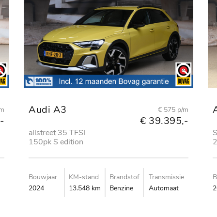
Audi A3
/m
€ 575 p/m
-
€ 39.395,-
allstreet 35 TFSI
S
150pk S edition
2
C
Bouwjaar
KM-stand
Brandstof
Transmissie
B
2024
13.548 km
Benzine
Automaat
2