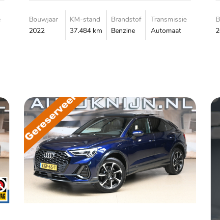
e
Bouwjaar
KM-stand
Brandstof
Transmissie
B
2022
37.484 km
Benzine
Automaat
2