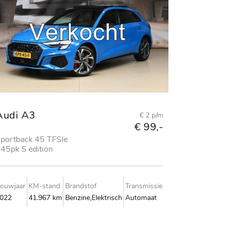
Audi A3
€ 2 p/m
€ 99,-
portback 45 TFSIe
45pk S edition
ompetition
ouwjaar
KM-stand
Brandstof
Transmissie
022
41.967 km
Benzine,Elektrisch
Automaat