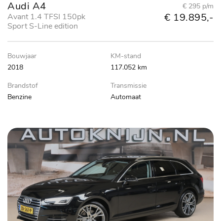
Audi A4
€ 295 p/m
€ 19.895,-
Avant 1.4 TFSI 150pk
Sport S-Line edition
Bouwjaar
KM-stand
2018
117.052 km
Brandstof
Transmissie
Benzine
Automaat