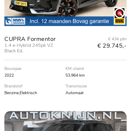
CUPRA Formentor
€ 434 p/m
€ 29.745,-
1.4 e-Hybrid 245pk VZ
Black Ed.
Bouwjaar
KM-stand
2022
53.964 km
Brandstof
Transmissie
Benzine,Elektrisch
Automaat