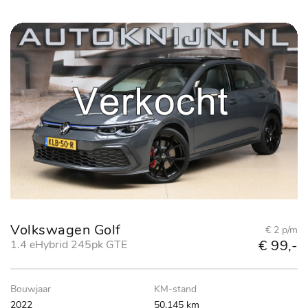
Volkswagen Golf
€ 2 p/m
€ 99,-
1.4 eHybrid 245pk GTE
Bouwjaar
KM-stand
2022
50.145 km