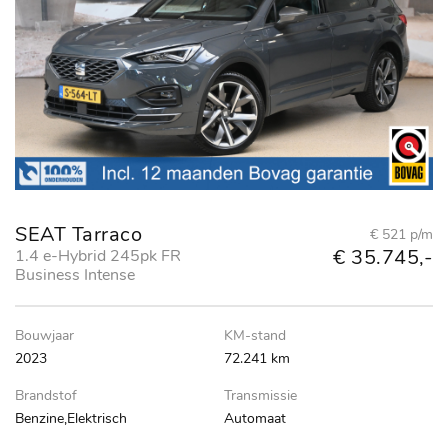
SEAT Tarraco
€ 521 p/m
€ 35.745,-
1.4 e-Hybrid 245pk FR
Business Intense
Bouwjaar
KM-stand
2023
72.241 km
Brandstof
Transmissie
Benzine,Elektrisch
Automaat