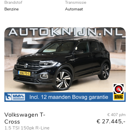
Brandstof
Transmissie
Benzine
Automaat
Volkswagen T-
€ 407 p/m
€ 27.445,-
Cross
1.5 TSI 150pk R-Line