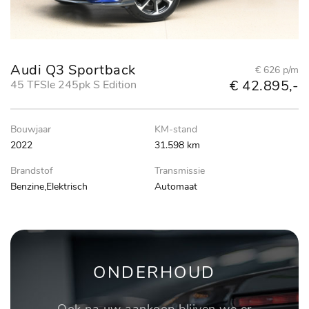
Audi Q3 Sportback
€ 626 p/m
€ 42.895,-
45 TFSIe 245pk S Edition
Bouwjaar
KM-stand
2022
31.598 km
Brandstof
Transmissie
Benzine,Elektrisch
Automaat
ONDERHOUD
Ook na uw aankoop blijven we er