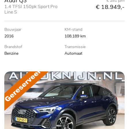
Audi Q3
€ 281 p/m
€ 18.949,-
1.4 TFSI 150pk Sport Pro
Line S
Bouwjaar
KM-stand
2016
108.189 km
Brandstof
Transmissie
Benzine
Automaat