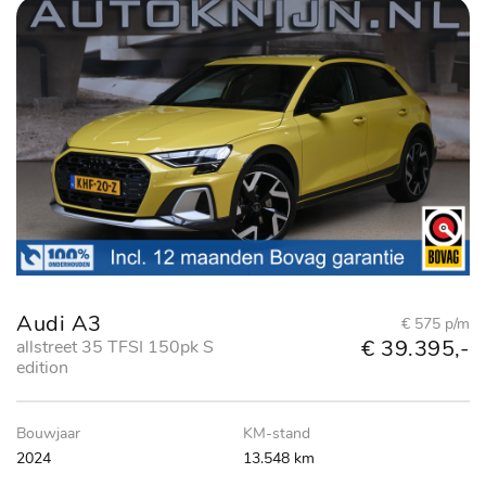
Audi A3
€ 575 p/m
€ 39.395,-
allstreet 35 TFSI 150pk S
edition
Bouwjaar
KM-stand
2024
13.548 km