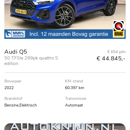
Audi Q5
€ 654 p/m
€ 44.845,-
50 TFSIe 299pk quattro S
edition
Bouwjaar
KM-stand
2022
60.397 km
Brandstof
Transmissie
Benzine,Elektrisch
Automaat