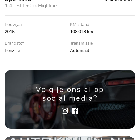
1.4 TSI 150pk Highline
Bouwjaar
KM-stand
2015
108.018 km
Brandstof
Transmissie
Benzine
Automaat
Volg je ons al op
social media?