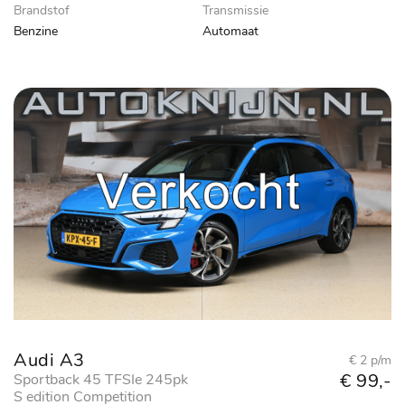
Brandstof
Transmissie
Benzine
Automaat
Audi A3
€ 2 p/m
€ 99,-
Sportback 45 TFSIe 245pk
S edition Competition