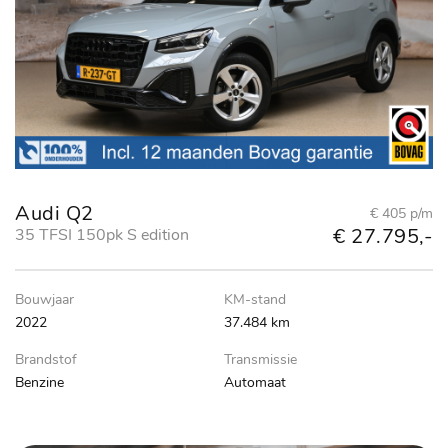
Audi Q2
€ 405 p/m
€ 27.795,-
35 TFSI 150pk S edition
Bouwjaar
KM-stand
2022
37.484 km
Brandstof
Transmissie
Benzine
Automaat