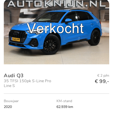
Audi Q3
€ 2 p/m
€ 99,-
35 TFSI 150pk S-Line Pro
Line S
Bouwjaar
KM-stand
2020
62.939 km