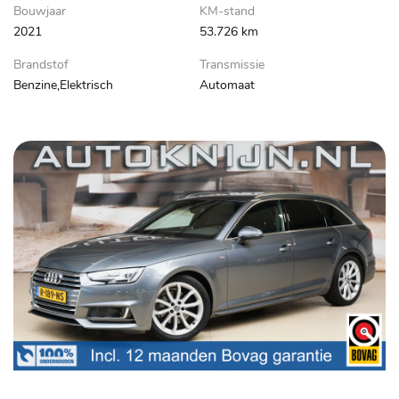
Bouwjaar
KM-stand
2021
53.726 km
Brandstof
Transmissie
Benzine,Elektrisch
Automaat