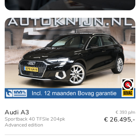
Audi A3
€ 393 p/m
€ 26.495,-
Sportback 40 TFSIe 204pk
Advanced edition