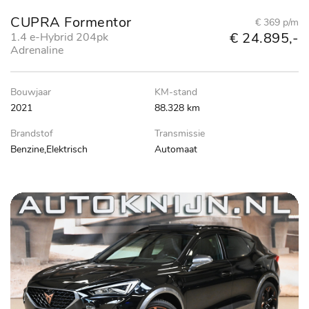
CUPRA Formentor
€ 369 p/m
€ 24.895,-
1.4 e-Hybrid 204pk
Adrenaline
Bouwjaar
KM-stand
2021
88.328 km
Brandstof
Transmissie
Benzine,Elektrisch
Automaat