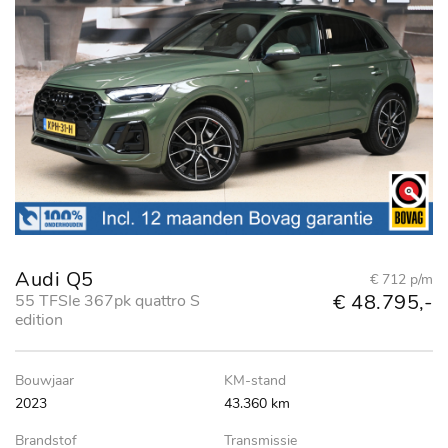
Audi Q5
€ 712 p/m
€ 48.795,-
55 TFSIe 367pk quattro S
edition
Bouwjaar
KM-stand
2023
43.360 km
Brandstof
Transmissie