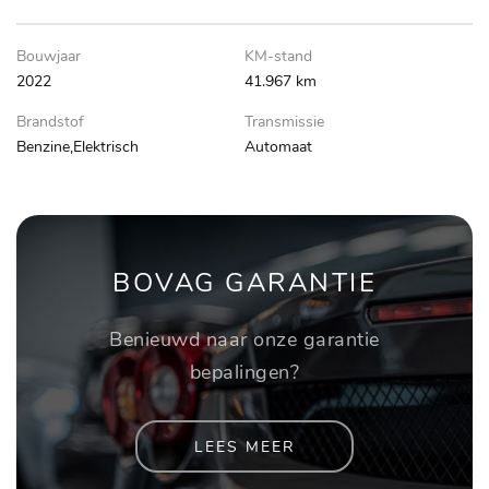
Bouwjaar
KM-stand
2022
41.967 km
Brandstof
Transmissie
Benzine,Elektrisch
Automaat
BOVAG GARANTIE
Benieuwd naar onze garantie
bepalingen?
LEES MEER